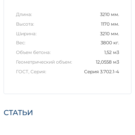
Транспортировка должна
осуществляться с использованием
Длина:
3210 мм.
специализированного оборудования
для предотвращения повреждений.
Высота:
1170 мм.
Ширина:
3210 мм.
СБО 3-1 А-1-2 идеально подходит как для
индивидуального строительства, так и для
Вес:
3800 кг.
крупных коммерческих проектов.
Объем бетона:
1,52 м3
Полагайтесь на качество и надежность,
выбирая наши железобетонные изделия!
Геометрический объем:
12,0558 м3
ГОСТ, Серия:
Серия 3.702.1-4
СТАТЬИ