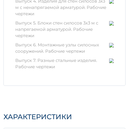
Выпуск 4. Изделия для стен силосов 3х3
к нагрузкам и действию внешних
м с ненапрягаемой арматурой. Рабочие
факторов, таких как влага и перепады
чертежи
температуры.
Выпуск 5. Блоки стен силосов 3х3 м с
Материалы и производство
напрягаемой арматурой. Рабочие
чертежи
Для производства СБО 3-1 А-1-2
Выпуск 6. Монтажные узлы силосных
используются только качественные
сооружений. Рабочие чертежи
компоненты: чистый цемент, щебень и
песок, что гарантирует надежность и
Выпуск 7. Разные стальные изделия.
долговечность. Процесс производства
Рабочие чертежи
проходит строгий контроль на каждом
этапе, что обеспечивает соответствие всем
стандартам и требованиям.
Условия хранения и
транспортировки
Хранить изделия необходимо в сухом,
ХАРАКТЕРИСТИКИ
защищённом от воздействия
атмосферных осадков месте.