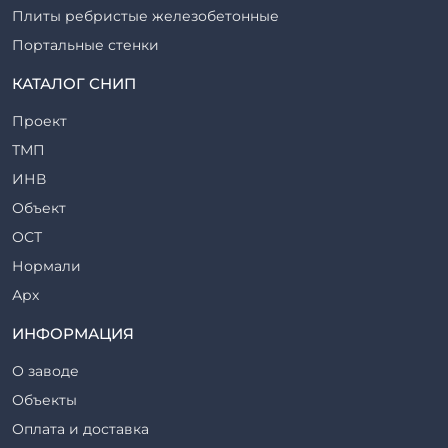
Плиты ребристые железобетонные
Портальные стенки
Прогоны железобетонные
КАТАЛОГ СНИП
Рабочие камеры и их элементы
Проект
Ригели железобетонные
ТМП
Сваи железобетонные
ИНВ
Стеновые блоки
Объект
Стойки железобетонные
ОСТ
Столбы железобетонные
Нормали
Закладные детали
Арх
Трубы железобетонные
ТР
ИНФОРМАЦИЯ
Утяжелители железобетонные
ВСП
Фермы железобетонные
О заводе
Серия
Фундаментные блоки
Объекты
ТП
Фундаменты железобетонные
Оплата и доставка
ТПР