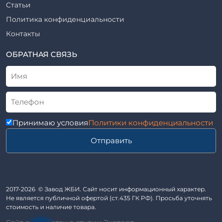
Шахты лифтов железобетонные
Статьи
Шифр
Шпалы железобетонные
Политика конфиденциальности
Рабочие чертежи
Элементы благоустройства
Контакты
ВСН
Элементы колодца
ТУ
ОБРАТНАЯ СВЯЗЬ
Трубы асбоцементные
Альбом
Приставки железобетонные (пасынки) Серия 3.407-57 и
ГОСТ
ГОСТ 14295-75
Лестничные марши
Автопавильоны
Принимаю условия
Политики конфиденциальности
Анкера железобетонные
Отправить
Балки железобетонные
Блоки железобетонные
Диафрагмы жесткости железобетонные
Звенья железобетонные
2017-2026 © Завод ЖБИ. Сайт носит информационный характер.
Кабины санитарно-технические
Не является публичной офертой (ст.435 ГК РФ). Просьба уточнять
стоимость и наличие товара.
Капители колонн