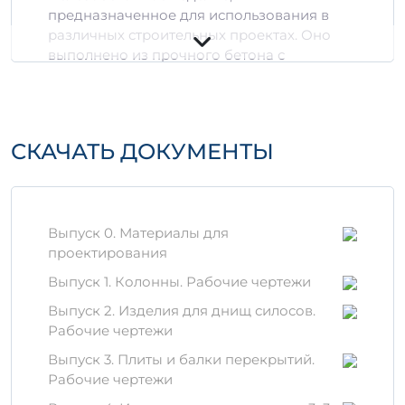
предназначенное для использования в
различных строительных проектах. Оно
выполнено из прочного бетона с
добавлением специального арматурного
каркаса, что обеспечивает ему высокие
прочностные характеристики и
долговечность.
СКАЧАТЬ ДОКУМЕНТЫ
Технические
характеристики
Объем: 1,52 м³
Выпуск 0. Материалы для
Вес: 12,0558 т
проектирования
Марка бетона: не менее М300
Выпуск 1. Колонны. Рабочие чертежи
Преимущества
Выпуск 2. Изделия для днищ силосов.
использования СБО 3-1 А-1-
Рабочие чертежи
2
Выпуск 3. Плиты и балки перекрытий.
Рабочие чертежи
Важно!
Благодаря своей конструкции,
изделие обладает высокой устойчивостью