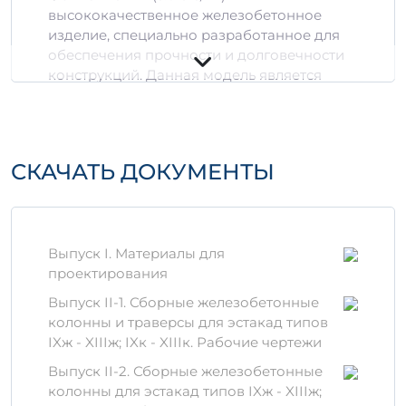
высококачественное железобетонное
изделие, специально разработанное для
обеспечения прочности и долговечности
конструкций. Данная модель является
надежным решением для различных
строительных проектов, активно
использующихся как в жилом, так и в
коммерческом строительстве.
СКАЧАТЬ ДОКУМЕНТЫ
Преимущества
использования
Высокая прочность:
Изделие
Выпуск I. Материалы для
изготавливается из качественного
проектирования
бетона, что обеспечивает отличные
Выпуск II-1. Сборные железобетонные
характеристики на сжатие и изгиб.
колонны и траверсы для эстакад типов
Устойчивость к воздействию
IXж - XIIIж; IXк - XIIIк. Рабочие чертежи
внешней среды:
Степень
водонепроницаемости и
Выпуск II-2. Сборные железобетонные
морозостойкости делает ФЭТ 18
колонны для эстакад типов IXж - XIIIж;