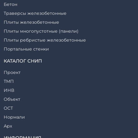
Бетон
Траверсы железобетонные
Плиты железобетонные
Плиты многопустотные (панели)
Плиты ребристые железобетонные
Портальные стенки
Прогоны железобетонные
КАТАЛОГ СНИП
Рабочие камеры и их элементы
Проект
Ригели железобетонные
ТМП
Сваи железобетонные
ИНВ
Стеновые блоки
Объект
Стойки железобетонные
ОСТ
Столбы железобетонные
Нормали
Закладные детали
Арх
Трубы железобетонные
ТР
ИНФОРМАЦИЯ