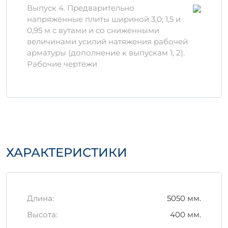
затраты на обслуживание благодаря
Выпуск 4. Предварительно
низкой пористости материала.
напряженные плиты шириной 3,0; 1,5 и
0,95 м с вутами и со сниженными
Материалы и технология
величинами усилий натяжения рабочей
производства
арматуры (дополнение к выпускам 1, 2).
Рабочие чертежи
При производстве 1П 4-3 АтVIт в
используются только сертифицированные
цементы, песок и гравий, что гарантирует
соответствие современным строительным
нормам.
Важно
отметить, что применение
специальных добавок улучшает
противодействие коррозии и увеличивает
срок службы изделия.
ХАРАКТЕРИСТИКИ
Правильное хранение и
транспортировка
Изделия необходимо хранить на
Длина:
5050 мм.
ровной поверхности, защищенной от
Высота:
400 мм.
воздействия атмосферных факторов.