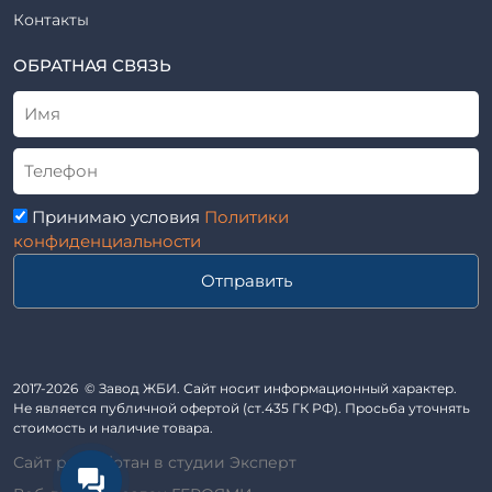
Элементы благоустройства
Контакты
ВСН
Элементы колодца
ТУ
ОБРАТНАЯ СВЯЗЬ
Трубы асбоцементные
Альбом
Приставки железобетонные (пасынки) Серия 3.407-57 и
ГОСТ
ГОСТ 14295-75
Лестничные марши
Автопавильоны
Принимаю условия
Политики
Анкера железобетонные
конфиденциальности
Балки железобетонные
Отправить
Блоки железобетонные
Диафрагмы жесткости железобетонные
Звенья железобетонные
Кабины санитарно-технические
2017-2026 © Завод ЖБИ. Сайт носит информационный характер.
Не является публичной офертой (ст.435 ГК РФ). Просьба уточнять
Капители колонн
стоимость и наличие товара.
Козырьки входов для общественных зданий
Сайт разработан в студии Эксперт
Колонны железобетонные