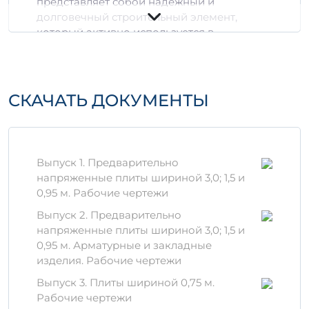
представляет собой надежный и
долговечный строительный элемент,
который активно используется в
различных строительных проектах. Оно
изготовлено из высококачественных
компонентов, обеспечивая отличную
прочность и устойчивость к внешним
СКАЧАТЬ ДОКУМЕНТЫ
воздействиям.
Преимущества 1П 4-3 АтVIт
в
Выпуск 1. Предварительно
напряженные плиты шириной 3,0; 1,5 и
Долговечность:
Благодаря
0,95 м. Рабочие чертежи
использованию специальных добавок,
изделие обеспечивает длительный
Выпуск 2. Предварительно
срок службы.
напряженные плиты шириной 3,0; 1,5 и
Устойчивость к климатическим
0,95 м. Арматурные и закладные
условиям:
Обладает высокой
изделия. Рабочие чертежи
стойкостью к влажности и перепадам
Выпуск 3. Плиты шириной 0,75 м.
температур.
Рабочие чертежи
Экономичность:
Минимальные