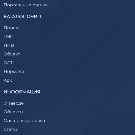
Портальные стенки
Прогоны железобетонные
КАТАЛОГ СНИП
Рабочие камеры и их элементы
Проект
Ригели железобетонные
ТМП
Сваи железобетонные
ИНВ
Стеновые блоки
Объект
Стойки железобетонные
ОСТ
Столбы железобетонные
Нормали
Закладные детали
Арх
Трубы железобетонные
ТР
ИНФОРМАЦИЯ
Утяжелители железобетонные
ВСП
Фермы железобетонные
О заводе
Серия
Фундаментные блоки
Объекты
ТП
Фундаменты железобетонные
Оплата и доставка
ТПР
Шахты лифтов железобетонные
Статьи
Шифр