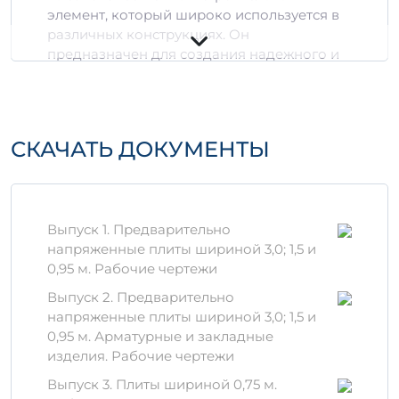
элемент, который широко используется в
различных конструкциях. Он
предназначен для создания надежного и
прочного основания для зданий и
сооружений, а также для других целях, где
необходима высокая прочность и
стойкость к внешним воздействиям.
СКАЧАТЬ ДОКУМЕНТЫ
Технические
характеристики
Материал:
железобетон с
Выпуск 1. Предварительно
добавлением АтVIт для повышения
напряженные плиты шириной 3,0; 1,5 и
прочности.
0,95 м. Рабочие чертежи
Габариты:
размеры изделия
Выпуск 2. Предварительно
соответствуют стандартам, что
напряженные плиты шириной 3,0; 1,5 и
упрощает его интеграцию в проект.
0,95 м. Арматурные и закладные
Марка бетона:
Б120, что обеспечивает
изделия. Рабочие чертежи
отличные эксплуатационные
характеристики.
Выпуск 3. Плиты шириной 0,75 м.