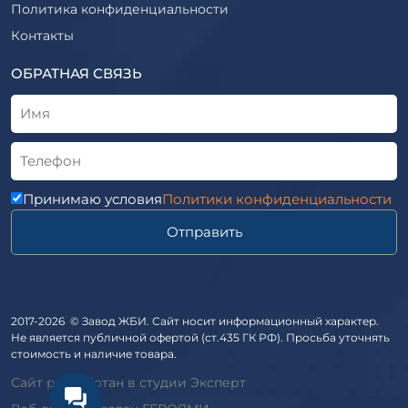
Шпалы железобетонные
Политика конфиденциальности
Рабочие чертежи
Элементы благоустройства
Контакты
ВСН
Элементы колодца
ТУ
ОБРАТНАЯ СВЯЗЬ
Трубы асбоцементные
Альбом
Приставки железобетонные (пасынки) Серия 3.407-57 и
ГОСТ
ГОСТ 14295-75
Лестничные марши
Автопавильоны
Принимаю условия
Политики конфиденциальности
Анкера железобетонные
Отправить
Балки железобетонные
Блоки железобетонные
Диафрагмы жесткости железобетонные
Звенья железобетонные
2017-2026 © Завод ЖБИ. Сайт носит информационный характер.
Кабины санитарно-технические
Не является публичной офертой (ст.435 ГК РФ). Просьба уточнять
стоимость и наличие товара.
Капители колонн
Сайт разработан в студии Эксперт
Козырьки входов для общественных зданий