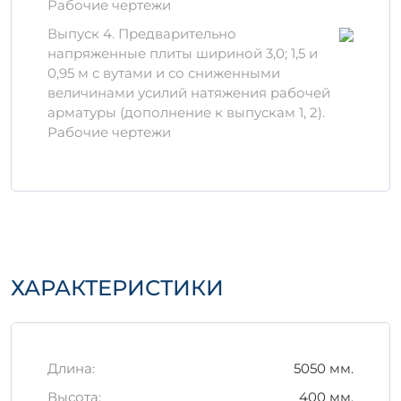
Рабочие чертежи
Преимущества
Выпуск 4. Предварительно
применения
напряженные плиты шириной 3,0; 1,5 и
Долговечность:
благодаря высоким
0,95 м с вутами и со сниженными
прочностным характеристикам,
величинами усилий натяжения рабочей
изделие служит долго, минимизируя
арматуры (дополнение к выпускам 1, 2).
затраты на обслуживание и ремонт.
Рабочие чертежи
Устойчивость к воздействиям:
АтVIт в
составе бетона обеспечивает защиту
от коррозии и негативного
воздействия окружающей среды.
Простота монтажа:
легкость в
транспортировке и установке
позволяют сократить время
ХАРАКТЕРИСТИКИ
строительства.
Правила хранения и
транспортировки
Длина:
5050 мм.
Важно соблюдать рекомендации по
Высота:
400 мм.
хранению и транспортировке изделия: