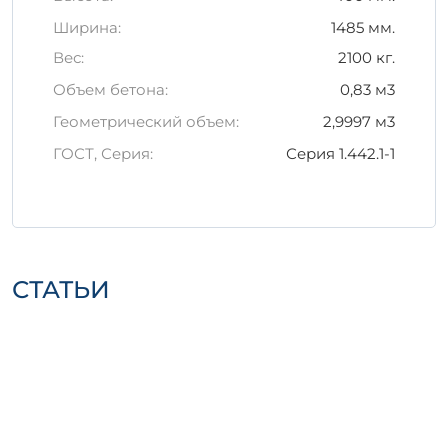
Ширина:
1485 мм.
Изделия необходимо хранить на
Вес:
2100 кг.
ровной и устойчивой поверхности,
защищая от механических
Объем бетона:
0,83 м3
повреждений.
Геометрический объем:
2,9997 м3
Транспортировка должна
осуществляться с использованием
ГОСТ, Серия:
Серия 1.442.1-1
специальной экипировки для
предотвращения трещин и
повреждений.
Использование железобетонного изделия
1П 4-6 АтVIт в строительстве гарантирует
СТАТЬИ
надежность и долговечность созданных
конструкций. Подберите это изделие для
своего проекта, чтобы обеспечить
качество и уверенность в результате.