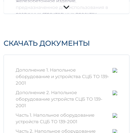
железобетонное изделие,
предназначенное для использования в
различных строительных проектах.
Благодаря своему уникальному составу и
технологии производства, данное изделие
обладает прочностью и долговечностью,
что делает его идеальным выбором для
СКАЧАТЬ ДОКУМЕНТЫ
создания несущих конструкций.
Основные характеристики:
Объем:
0,6 м³, 1,6428 м³
Дополнение 1. Напольное
Материалы:
специальный бетон,
оборудование и устройства СЦБ ТО 139-
армированный стальными прутьями
2001
Масса:
зависит от объема и
Дополнение 2. Напольное
конструкции
оборудование устройств СЦБ ТО 139-
Преимущества
2001
использования ИП 3-3 б
Часть 1. Напольное оборудование
устройств СЦБ ТО 139-2001
Высокая прочность на сжатие, что
Часть 2. Напольное оборудование
гарантирует надежность конструкции.