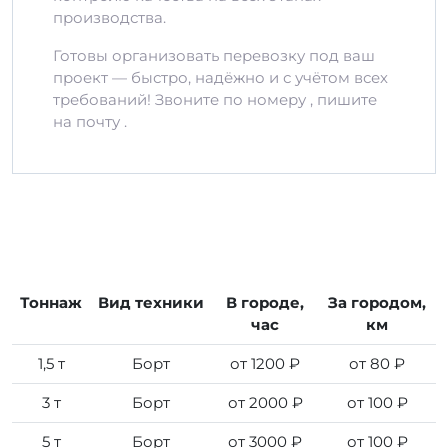
производства.
Готовы организовать перевозку под ваш
проект — быстро, надёжно и с учётом всех
требований! Звоните по номеру , пишите
на почту .
Тоннаж
Вид техники
В городе,
За городом,
час
км
1,5 т
Борт
от 1200 ₽
от 80 ₽
3 т
Борт
от 2000 ₽
от 100 ₽
5 т
Борт
от 3000 ₽
от 100 ₽