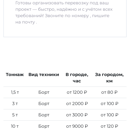
Готовы организовать перевозку под ваш
проект — быстро, надёжно и с учётом всех
требований! Звоните по номеру , пишите
на почту .
Тоннаж
Вид техники
В городе,
За городом,
час
км
1,5 т
Борт
от 1200 ₽
от 80 ₽
3 т
Борт
от 2000 ₽
от 100 ₽
5 т
Борт
от 3000 ₽
от 100 ₽
10 т
Борт
от 9000 ₽
от 120 ₽