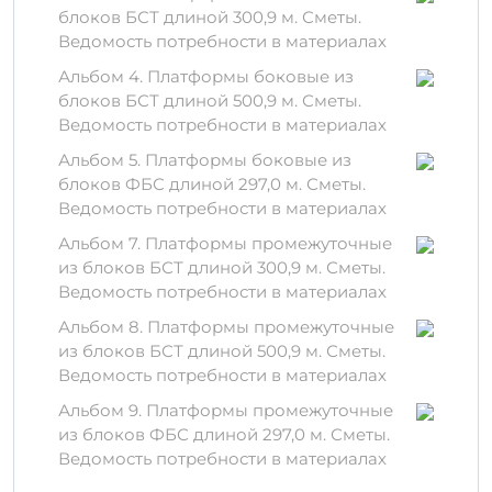
использования
блоков БСТ длиной 300,9 м. Сметы.
Ведомость потребности в материалах
Используя ОЛ 18-12 п, вы получаете:
Альбом 4. Платформы боковые из
Долговечность — срок службы изделия
блоков БСТ длиной 500,9 м. Сметы.
превышает 50 лет.
Ведомость потребности в материалах
Экономическую выгоду — снижение
Альбом 5. Платформы боковые из
затрат на обслуживание и ремонт.
блоков ФБС длиной 297,0 м. Сметы.
Устойчивость к неблагоприятным
Ведомость потребности в материалах
погодным условиям и химическим
воздействиям.
Альбом 7. Платформы промежуточные
из блоков БСТ длиной 300,9 м. Сметы.
Материалы и технологии
Ведомость потребности в материалах
Изделие изготавливается из
Альбом 8. Платформы промежуточные
высококачественных бетонных смесей и
из блоков БСТ длиной 500,9 м. Сметы.
армированно стальной арматурой, что
Ведомость потребности в материалах
обеспечивает его прочность и надежность.
Альбом 9. Платформы промежуточные
Важно отметить, что при производстве
из блоков ФБС длиной 297,0 м. Сметы.
используются современные технологии,
Ведомость потребности в материалах
которые гарантируют стабильные
характеристики изделия.