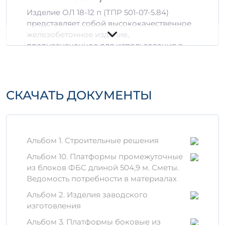
Изделие ОЛ 18-12 п (ТПР 501-07-5.84)
представляет собой высококачественное
железобетонное изделие,
предназначенное для использования в
строительстве и инженерных решениях.
Оно сочетает в себе надежность,
долговечность и высокие
эксплуатационные характеристики, что
СКАЧАТЬ ДОКУМЕНТЫ
делает его идеальным выбором для
различных строительных проектов.
Технические
Альбом 1. Строительные решения
характеристики
Альбом 10. Платформы промежуточные
Объем:
0,09 м³; 0,2513 м³
из блоков ФБС длиной 504,9 м. Сметы.
Состав:
бетон, стальная арматура
Ведомость потребности в материалах
Параметры прочности:
высокая
Альбом 2. Изделия заводского
устойчивость к нагрузкам
изготовления
Преимущества
Альбом 3. Платформы боковые из