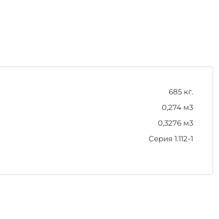
я и транспортировки:
кие повреждения.
тва. Благодаря использованию качественных
ногим параметрам.
685 кг.
0,274 м3
0,3276 м3
Серия 1.112-1