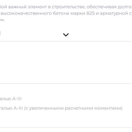
бой важный элемент в строительстве, обеспечивая долго
 высококачественного бетона марки В25 и арматурной ст
м.
и
14-8
лью А-III
беспечивают длительный срок службы.
ническим повреждениям и неблагоприятным погодным у
талью А-III (с увеличенными расчетными моментами)
ены и качества.
спортировки