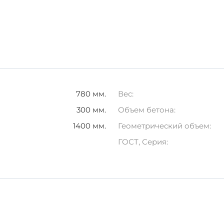
ктеристики изделия, важно соблюдать правила хранени
шо вентилируемых помещениях.
грессивных химических веществ.
зированные средства, которые предотвратят механичес
ным и экономически выгодным решением для строительс
оизводства, данное изделие превосходит аналоги по м
780 мм.
Вес:
300 мм.
Объем бетона:
1400 мм.
Геометрический объем:
ГОСТ, Серия: