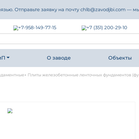
зью. Отправьте заявку на почту chlb@zavodjbi.com — мы
+7-958-149-77-15
+7 (351) 200-29-10
иП
О заводе
Объекты
-
ндаментные
Плиты железобетонные ленточных фундаментов (фун