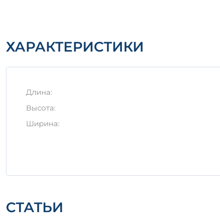
Чтобы сохранить высокие эксплуатационные хара
Хранение должен происходить в сухих, хоро
Изделия должны быть защищены от влаги и а
ХАРАКТЕРИСТИКИ
При транспортировке использовать специали
Железобетонное изделие Ф 14-8 является надеж
материалов и соблюдению строгих стандартов пр
Длина:
Высота:
Ширина:
СТАТЬИ