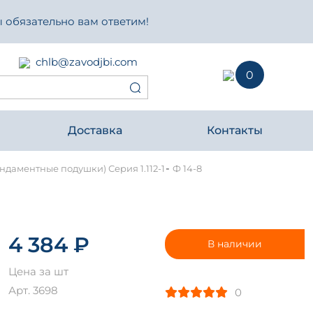
 обязательно вам ответим!
chlb@zavodjbi.com
0
Доставка
Контакты
-
даментные подушки) Серия 1.112-1
Ф 14-8
4 384 ₽
В наличии
Цена за шт
Арт. 3698
0