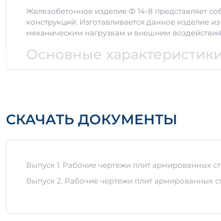
Железобетонное изделие Ф 14-8 представляет со
конструкций. Изготавливается данное изделие из
механическим нагрузкам и внешним воздействия
Основные характеристик
Объем: 0,274 м3
Плотность: 2500 кг/м3
Класс бетона: B25
Марка стали: A400
Вес: 685 кг
СКАЧАТЬ ДОКУМЕНТЫ
Габариты: 1400 мм x 800 мм
Преимущества изделия Ф 
Выпуск 1. Рабочие чертежи плит армированных ста
Долговечность:
Прочный бетон и арматура о
Устойчивость:
Высокая устойчивость к меха
Выпуск 2. Рабочие чертежи плит армированных с
Экономичность:
Оптимальное соотношение ц
Условия хранения и тран