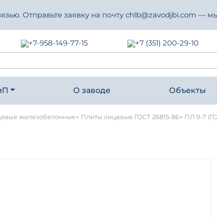
зью. Отправьте заявку на почту chlb@zavodjbi.com — мы
+7-958-149-77-15
+7 (351) 200-29-10
иП
О заводе
Объекты
-
-
цевые железобетонные
Плиты лицевые ГОСТ 26815-86
ПЛ 9-7 (Г