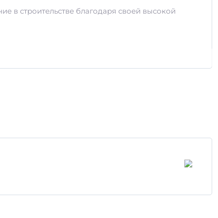
ие в строительстве благодаря своей высокой
к
, что обеспечивает его отличные
гий, что гарантирует высокую прочность и