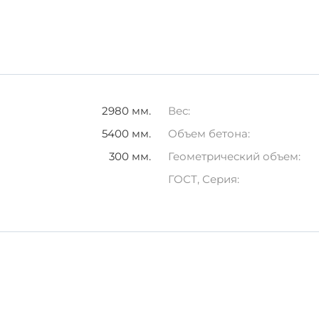
асходы
вка
х изделий
важно соблюдать условия хранения
. Плиты 
и. Это предотвратит возникновение трещин и других п
тобы избежать механических повреждений.
2980 мм.
Вес:
5400 мм.
Объем бетона:
я объектов различной сложности, где требуются надеж
ьства!
300 мм.
Геометрический объем:
ГОСТ, Серия: