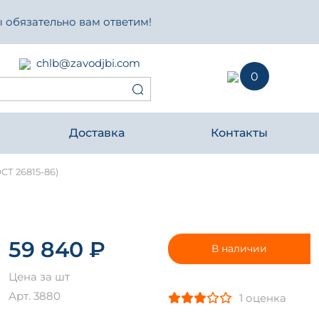
 обязательно вам ответим!
chlb@zavodjbi.com
0
Доставка
Контакты
ОСТ 26815-86)
59 840 ₽
В наличии
Цена за шт
Арт. 3880
1 оценка