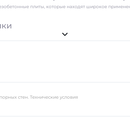
зобетонные плиты, которые находят широкое применен
ики
производства
нентов:
цемента, песка и специализированных добаво
 осуществляется с использованием современных техноло
порных стен. Технические условия
ания
реды