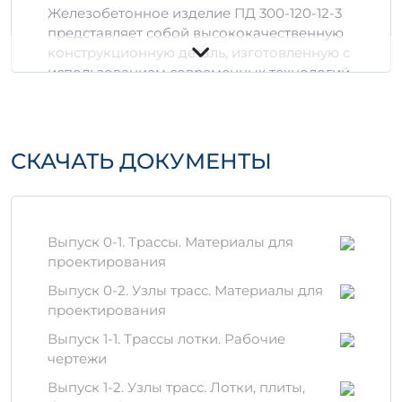
Железобетонное изделие ПД 300-120-12-3
представляет собой высококачественную
конструкционную деталь, изготовленную с
использованием современных технологий
железобетонного производства.
Предназначено для применения в
строительных сооружениях различного
типа, где требуется дополнительная
СКАЧАТЬ ДОКУМЕНТЫ
прочность и надежность.
Технические
характеристики ПД 300-
Выпуск 0-1. Трассы. Материалы для
120-12-3
проектирования
Размеры: 300 х 120 х 12 см
Выпуск 0-2. Узлы трасс. Материалы для
3
Объем: 0.42 м
проектирования
3
Плотность: 0.4234 м
Выпуск 1-1. Трассы лотки. Рабочие
Материалы: высококачественный
чертежи
цемент, арматурная сталь и
заполнитель
Выпуск 1-2. Узлы трасс. Лотки, плиты,