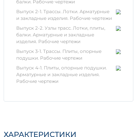
балки. Рабочие чертежи
Важно
: изделие производится в
Выпуск 2-1. Трассы. Лотки. Арматурные
соответствии с ГОСТ, что гарантирует его
и закладные изделия. Рабочие чертежи
долговечность и высокую
эксплуатационную надежность.
Выпуск 2-2. Узлы трасс. Лотки, плиты,
балки. Арматурные и закладные
Материалы и производство
изделия. Рабочие чертежи
Для создания ПД 300-120-12-3
Выпуск 3-1. Трассы. Плиты, опорные
используются исключительно
подушки. Рабочие чертежи
проверенные материалы:
Выпуск 4-1. Плиты, опорные подушки.
Высококачественный цемент марки
Арматурные и закладные изделия.
М-400 и выше
Рабочие чертежи
Арматурная сталь класса А-III
Гранитный щебень фракции 5-20 мм
Чистый речной песок
Процесс производства включает
обязательное армирование и тщательное
прессование в формах, что обеспечивает
ХАРАКТЕРИСТИКИ
высокую прочность и устойчивость к