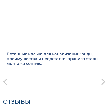
долговечность и сохранение всех
эксплуатационных характеристик
железобетонного изделия ПД 300-120-12-3.
Бетонные кольца для канализации: виды,
преимущества и недостатки, правила этапы
монтажа септика
ОТЗЫВЫ