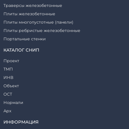
Траверсы железобетонные
Плиты железобетонные
Плиты многопустотные (панели)
Плиты ребристые железобетонные
Портальные стенки
Прогоны железобетонные
КАТАЛОГ СНИП
Рабочие камеры и их элементы
Проект
Ригели железобетонные
ТМП
Сваи железобетонные
ИНВ
Стеновые блоки
Объект
Стойки железобетонные
ОСТ
Столбы железобетонные
Нормали
Закладные детали
Арх
Трубы железобетонные
ТР
ИНФОРМАЦИЯ
Утяжелители железобетонные
ВСП