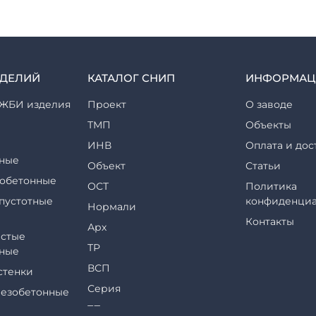
ЗДЕЛИЙ
КАТАЛОГ СНИП
ИНФОРМАЦ
ЖБИ изделия
Проект
О заводе
ТМП
Объекты
ИНВ
Оплата и дос
ные
Объект
Статьи
обетонные
ОСТ
Политика
пустотные
конфиденциа
Нормали
Контакты
Арх
стые
ТР
ные
ВСП
стенки
Серия
езобетонные
ТП
еры и их