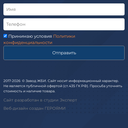
Альбом
Приставки железобетонные (пасынки) Серия 3.407-57 и
ГОСТ
ГОСТ 14295-75
Лестничные марши
Автопавильоны
Принимаю условия
Политики
Анкера железобетонные
конфиденциальности
Балки железобетонные
Отправить
Блоки железобетонные
Диафрагмы жесткости железобетонные
Звенья железобетонные
Кабины санитарно-технические
2017-2026 © Завод ЖБИ. Сайт носит информационный характер.
Не является публичной офертой (ст.435 ГК РФ). Просьба уточнять
Капители колонн
стоимость и наличие товара.
Козырьки входов для общественных зданий
Сайт разработан в студии Эксперт
Колонны железобетонные
Веб-дизайн создан ГЕРОЯМИ
Комплект гаража
Лежни железобетонные