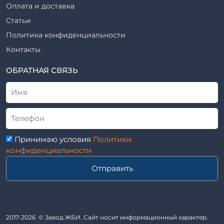
Фундаменты железобетонные
Оплата и доставка
ТПР
Шахты лифтов железобетонные
Статьи
Шифр
Шпалы железобетонные
Политика конфиденциальности
Рабочие чертежи
Элементы благоустройства
Контакты
ВСН
Элементы колодца
ТУ
ОБРАТНАЯ СВЯЗЬ
Трубы асбоцементные
Альбом
Приставки железобетонные (пасынки) Серия 3.407-57 и
ГОСТ
ГОСТ 14295-75
Лестничные марши
Автопавильоны
Принимаю условия
Политики
Анкера железобетонные
конфиденциальности
Балки железобетонные
Отправить
Блоки железобетонные
Диафрагмы жесткости железобетонные
Звенья железобетонные
Кабины санитарно-технические
2017-2026 © Завод ЖБИ. Сайт носит информационный характер.