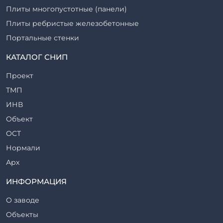
Плиты многопустотные (панели)
Плиты ребристые железобетонные
Портальные стенки
Прогоны железобетонные
КАТАЛОГ СНИП
Рабочие камеры и их элементы
Проект
Ригели железобетонные
ТМП
Сваи железобетонные
ИНВ
Стеновые блоки
Объект
Стойки железобетонные
ОСТ
Столбы железобетонные
Нормали
Закладные детали
Арх
Трубы железобетонные
ТР
ИНФОРМАЦИЯ
Утяжелители железобетонные
ВСП
Фермы железобетонные
О заводе
Серия
Фундаментные блоки
Объекты
ТП