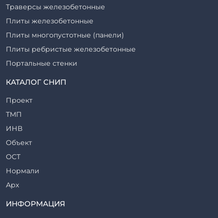
Траверсы железобетонные
Плиты железобетонные
Плиты многопустотные (панели)
Плиты ребристые железобетонные
Портальные стенки
Прогоны железобетонные
КАТАЛОГ СНИП
Рабочие камеры и их элементы
Проект
Ригели железобетонные
ТМП
Сваи железобетонные
ИНВ
Стеновые блоки
Объект
Стойки железобетонные
ОСТ
Столбы железобетонные
Нормали
Закладные детали
Арх
Трубы железобетонные
ТР
ИНФОРМАЦИЯ
Утяжелители железобетонные
ВСП