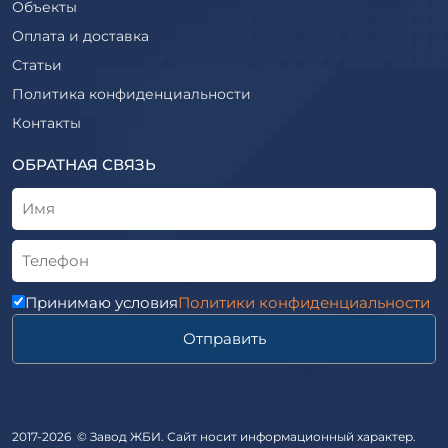
Объекты
ТП
Фундаменты железобетонные
Оплата и доставка
ТПР
Шахты лифтов железобетонные
Статьи
Шифр
Шпалы железобетонные
Политика конфиденциальности
Рабочие чертежи
Элементы благоустройства
Контакты
ВСН
Элементы колодца
ТУ
ОБРАТНАЯ СВЯЗЬ
Трубы асбоцементные
Альбом
Приставки железобетонные (пасынки) Серия 3.407-57 и
ГОСТ
ГОСТ 14295-75
Лестничные марши
Автопавильоны
Принимаю условия
Политики конфиденциальности
Анкера железобетонные
Отправить
Балки железобетонные
Блоки железобетонные
Диафрагмы жесткости железобетонные
Звенья железобетонные
2017-2026 © Завод ЖБИ. Сайт носит информационный характер.