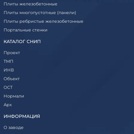
Плиты железобетонные
Плиты многопустотные (панели)
Плиты ребристые железобетонные
Портальные стенки
Прогоны железобетонные
КАТАЛОГ СНИП
Рабочие камеры и их элементы
Проект
Ригели железобетонные
ТМП
Сваи железобетонные
ИНВ
Стеновые блоки
Объект
Стойки железобетонные
ОСТ
Столбы железобетонные
Нормали
Закладные детали
Арх
Трубы железобетонные
ТР
ИНФОРМАЦИЯ
Утяжелители железобетонные
ВСП
Фермы железобетонные
О заводе
Серия
Фундаментные блоки