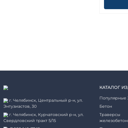
КАТАЛОГ И
Популярные 
г. Челябинск, Центральный р-н, ул.
Энтузиастов, 30
Бетон
г. Челябинск, Курчатовский р-н, ул.
Траверсы
Свердловский тракт 5/15
железобетон