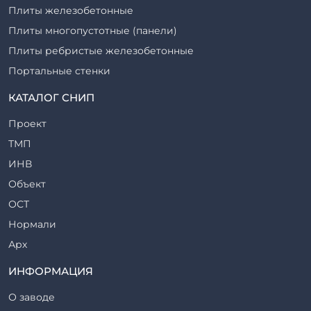
Плиты железобетонные
Плиты многопустотные (панели)
Плиты ребристые железобетонные
Портальные стенки
Прогоны железобетонные
КАТАЛОГ СНИП
Рабочие камеры и их элементы
Проект
Ригели железобетонные
ТМП
Сваи железобетонные
ИНВ
Стеновые блоки
Объект
Стойки железобетонные
ОСТ
Столбы железобетонные
Нормали
Закладные детали
Арх
Трубы железобетонные
ТР
ИНФОРМАЦИЯ
Утяжелители железобетонные
ВСП
Фермы железобетонные
О заводе
Серия