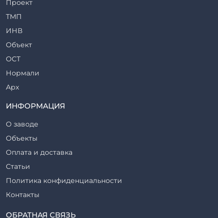
Проект
Ригели железобетонные
ТМП
Сваи железобетонные
ИНВ
Стеновые блоки
Объект
Стойки железобетонные
ОСТ
Столбы железобетонные
Нормали
Закладные детали
Арх
Трубы железобетонные
ТР
ИНФОРМАЦИЯ
Утяжелители железобетонные
ВСП
Фермы железобетонные
О заводе
Серия
Фундаментные блоки
Объекты
ТП
Фундаменты железобетонные
Оплата и доставка
ТПР
Шахты лифтов железобетонные
Статьи
Шифр
Шпалы железобетонные
Политика конфиденциальности
Рабочие чертежи
Элементы благоустройства
Контакты
ВСН
Элементы колодца
ТУ
ОБРАТНАЯ СВЯЗЬ