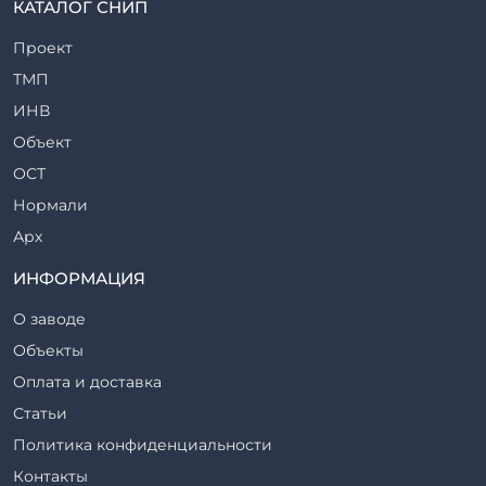
КАТАЛОГ СНИП
Рабочие камеры и их элементы
Проект
Ригели железобетонные
ТМП
Сваи железобетонные
ИНВ
Стеновые блоки
Объект
Стойки железобетонные
ОСТ
Столбы железобетонные
Нормали
Закладные детали
Арх
Трубы железобетонные
ТР
ИНФОРМАЦИЯ
Утяжелители железобетонные
ВСП
Фермы железобетонные
О заводе
Серия
Фундаментные блоки
Объекты
ТП
Фундаменты железобетонные
Оплата и доставка
ТПР
Шахты лифтов железобетонные
Статьи
Шифр
Шпалы железобетонные
Политика конфиденциальности
Рабочие чертежи
Элементы благоустройства
Контакты