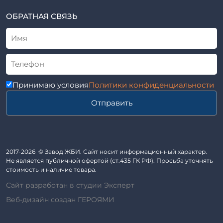
ВСН
Элементы колодца
ТУ
ОБРАТНАЯ СВЯЗЬ
Трубы асбоцементные
Альбом
Приставки железобетонные (пасынки) Серия 3.407-57 и
ГОСТ
ГОСТ 14295-75
Лестничные марши
Автопавильоны
Принимаю условия
Политики конфиденциальности
Анкера железобетонные
Отправить
Балки железобетонные
Блоки железобетонные
Диафрагмы жесткости железобетонные
Звенья железобетонные
2017-2026 © Завод ЖБИ. Сайт носит информационный характер.
Кабины санитарно-технические
Не является публичной офертой (ст.435 ГК РФ). Просьба уточнять
стоимость и наличие товара.
Капители колонн
Сайт разработан в студии Эксперт
Козырьки входов для общественных зданий
Веб-дизайн создан ГЕРОЯМИ
Колонны железобетонные
Комплект гаража