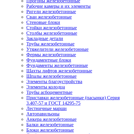
Прогоны железобетонные
Рабочие камеры и их элементы
Ригели железобетонные
Сваи железобетонные
Стеновые блоки
Стойки железобетонные
Столбы железобетонные
Закладные детали
Трубы железобетонные
Утяжелители железобетонные
Фермы железобетонные
Фундаментные блоки
Фундаменты железобетонные
Шахты лифтов железобетонные
Шпалы железобетонные
Элементы благоустройства
Элементы колодца
Трубы асбоцементные
Приставки железобетонные (пасынки) Серия
3.407-57 и ГОСТ 14295-75
Лестничные марши
Автопавильоны
Анкера железобетонные
Балки железобетонные
Блоки железобетонные