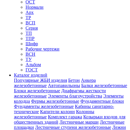
ОСТ
Нормали
Арх
ТР
ВСП
Серия
ТП
ТПР
Шифр
Рабочие чертежи
ВСН
ТУ
Альбом
ГОСТ
Каталог изделий
Популярные ЖБИ изделия
Бетон
Анкера
железобетонные
Автопавильоны
Балки железобетонные
Блоки железобетонные
Диафрагмы жесткости
железобетонные
Элементы благоустройства
Элементы
колодца
Фермы железобетонные
Фундаментные блоки
Фундаменты железобетонные
Кабины санитарно-
технические
Капители колонн
Колонны
железобетонные
Комплект гаража
Козырьки входов для
общественных зданий
Лестничные марши
Лестничные
площадки
Лестничные ступени железобетонные
Лежни