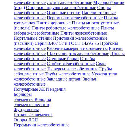
железобетонные
Лотки железобетонные
Мусоросборник
(инд.)
Опорные подушки железобетонные
Опоры
железобетонные
Откосные стенки
Панели стеновые
железобетонные
Перемычки железобетонные
Плитка
тротуарная
Плиты дорожные
Плиты многопустотные
(панели)
Плиты ребристые железобетонные
Плиты
забора железобетонные
Плиты железобетонные
Портальные стенки
Приставки железобетонные
(пасынки) Серия 3.407-57 и ГОСТ 14295-75
Прогоны
железобетонные
Рабочие камеры и их элементы
Ригели
железобетонные
Шахты лифтов железобетонные
Шпалы
железобетонные
Стеновые блоки
Столбы
железобетонные
Стойки железобетонные
Сваи
железобетонные
Траверсы железобетонные
Трубы
асбоцементные
Трубы железобетонные
Утяжелители
железобетонные
Закладные детали
Звенья
железобетонные
Популярные ЖБИ изделия
Бордюры
Элементы Колодца
Элементы лестниц
Фундаменты
Лотковые элементы
Опоры ЛЭП
Перемычки железобетонные