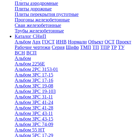
Плиты аэродромные
Плиты дорожные
Плиты перекрытия пустотные
Прогоны железобетонные
Сваи железобетонные
Трубы железобетонные
Каталог СНиП
Альбом
Арх
ГОСТ
ИНВ
Нормали
Объект
ОСТ
Проект
Рабочие чертежи
Серия
Шифр
ТМП
ТП
ТПР
ТР
ТУ
ВСН
ВСП
Альбом
Альбом 2256Е
Альбом 2РС 3153-01
Альбом 3РС 17-15
Альбом 3РС 17-16
Альбом 3РС 19-08
Альбом 3РС 19-103
Альбом 3РС 31-11
Альбом 3РС 41-24
Альбом 3РС 41-28
Альбом 3РС 43-11
Альбом 3РС 43-15
Альбом 3РС 74-09
Альбом 55 НТ
Альбом 5РС 17-29