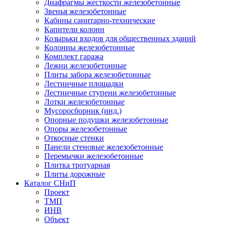
Диафрагмы жесткости железобетонные
Звенья железобетонные
Кабины санитарно-технические
Капители колонн
Козырьки входов для общественных зданий
Колонны железобетонные
Комплект гаража
Лежни железобетонные
Плиты забора железобетонные
Лестничные площадки
Лестничные ступени железобетонные
Лотки железобетонные
Мусоросборник (инд.)
Опорные подушки железобетонные
Опоры железобетонные
Откосные стенки
Панели стеновые железобетонные
Перемычки железобетонные
Плитка тротуарная
Плиты дорожные
Каталог СНиП
Проект
ТМП
ИНВ
Объект