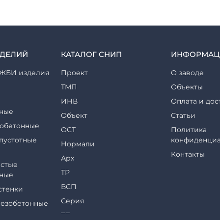
ЗДЕЛИЙ
КАТАЛОГ СНИП
ИНФОРМАЦ
ЖБИ изделия
Проект
О заводе
ТМП
Объекты
ИНВ
Оплата и дос
ные
Объект
Статьи
обетонные
ОСТ
Политика
пустотные
конфиденциа
Нормали
Контакты
Арх
стые
ТР
ные
ВСП
стенки
Серия
езобетонные
ТП
еры и их