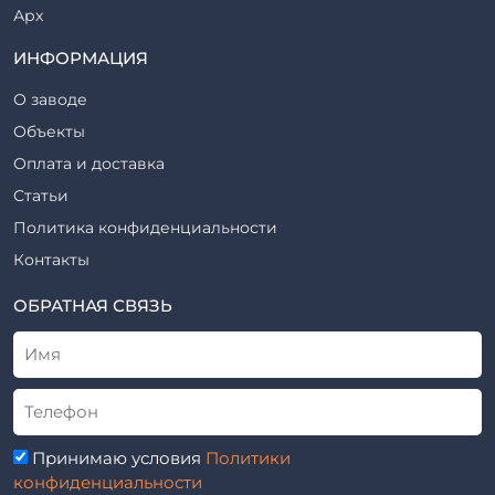
Арх
Трубы железобетонные
ТР
ИНФОРМАЦИЯ
Утяжелители железобетонные
ВСП
Фермы железобетонные
О заводе
Серия
Фундаментные блоки
Объекты
ТП
Фундаменты железобетонные
Оплата и доставка
ТПР
Шахты лифтов железобетонные
Статьи
Шифр
Шпалы железобетонные
Политика конфиденциальности
Рабочие чертежи
Элементы благоустройства
Контакты
ВСН
Элементы колодца
ТУ
ОБРАТНАЯ СВЯЗЬ
Трубы асбоцементные
Альбом
Приставки железобетонные (пасынки) Серия 3.407-57 и
ГОСТ
ГОСТ 14295-75
Лестничные марши
Автопавильоны
Принимаю условия
Политики
Анкера железобетонные
конфиденциальности