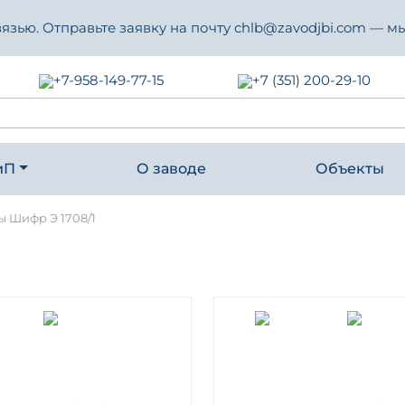
зью. Отправьте заявку на почту chlb@zavodjbi.com — мы
+7-958-149-77-15
+7 (351) 200-29-10
иП
О заводе
Объекты
 Шифр Э 1708/1