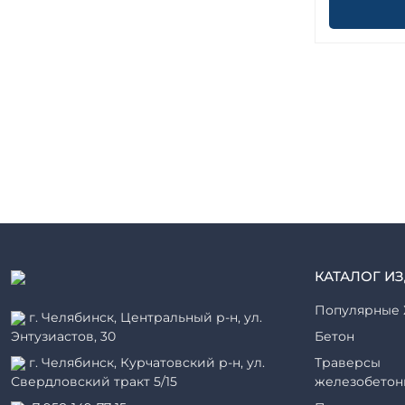
КАТАЛОГ И
Популярные 
г. Челябинск, Центральный р-н, ул.
Энтузиастов, 30
Бетон
г. Челябинск, Курчатовский р-н, ул.
Траверсы
Свердловский тракт 5/15
железобетон