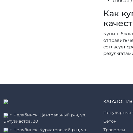
способ д
Как ку
качест
Купить блок
отправить ч
согласует с
результатам
КАТАЛОГ И
Популярные 
г. Челябинск, Центральный р-н, ул.
Энтузиастов, 30
Бетон
г. Челябинск, Курчатовский р-н, ул.
Траверсы