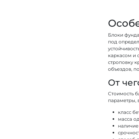
Особе
Блоки фунда
под определ
устойчивост
каркасом и 
строповку к
объездов, п
От чег
Стоимость б
параметры, 
класс б
масса од
наличие
срочнос