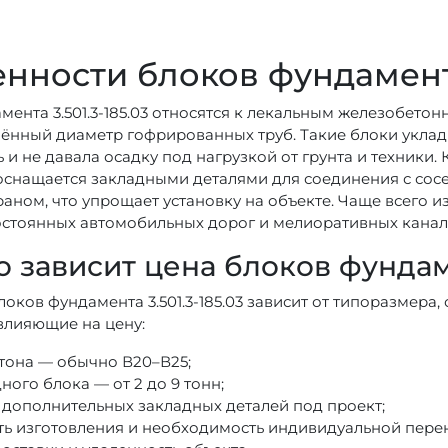
нности блоков фундамента 
мента 3.501.3-185.03 относятся к лекальным железобет
ённый диаметр гофрированных труб. Такие блоки уклад
ь и не давала осадку под нагрузкой от грунта и техник
оснащается закладными деталями для соединения с сос
раном, что упрощает установку на объекте. Чаще всего 
остоянных автомобильных дорог и мелиоративных канал
о зависит цена блоков фундаме
локов фундамента 3.501.3-185.03 зависит от типоразмера
влияющие на цену:
етона — обычно В20–В25;
ного блока — от 2 до 9 тонн;
 дополнительных закладных деталей под проект;
ть изготовления и необходимость индивидуальной пере