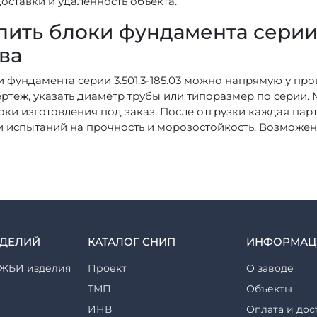
оставки и удаленность объекта.
пить блоки фундамента серии 3
ва
и фундамента серии 3.501.3-185.03 можно напрямую у про
ертеж, указать диаметр трубы или типоразмер по серии.
роки изготовления под заказ. После отгрузки каждая па
и испытаний на прочность и морозостойкость. Возможен
ЗДЕЛИЙ
КАТАЛОГ СНИП
ИНФОРМАЦ
ЖБИ изделия
Проект
О заводе
ТМП
Объекты
ИНВ
Оплата и дос