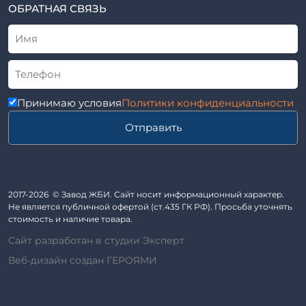
ТУ
ОБРАТНАЯ СВЯЗЬ
Трубы асбоцементные
Альбом
Приставки железобетонные (пасынки) Серия 3.407-57 и
ГОСТ
ГОСТ 14295-75
Лестничные марши
Автопавильоны
Принимаю условия
Политики конфиденциальности
Анкера железобетонные
Отправить
Балки железобетонные
Блоки железобетонные
Диафрагмы жесткости железобетонные
Звенья железобетонные
2017-2026 © Завод ЖБИ. Сайт носит информационный характер.
Кабины санитарно-технические
Не является публичной офертой (ст.435 ГК РФ). Просьба уточнять
стоимость и наличие товара.
Капители колонн
Сайт разработан в студии Эксперт
Козырьки входов для общественных зданий
Веб-дизайн создан ГЕРОЯМИ
Колонны железобетонные
Комплект гаража