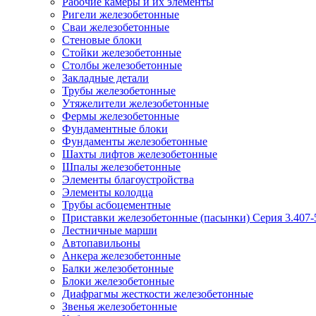
Рабочие камеры и их элементы
Ригели железобетонные
Сваи железобетонные
Стеновые блоки
Стойки железобетонные
Столбы железобетонные
Закладные детали
Трубы железобетонные
Утяжелители железобетонные
Фермы железобетонные
Фундаментные блоки
Фундаменты железобетонные
Шахты лифтов железобетонные
Шпалы железобетонные
Элементы благоустройства
Элементы колодца
Трубы асбоцементные
Приставки железобетонные (пасынки) Серия 3.407-
Лестничные марши
Автопавильоны
Анкера железобетонные
Балки железобетонные
Блоки железобетонные
Диафрагмы жесткости железобетонные
Звенья железобетонные