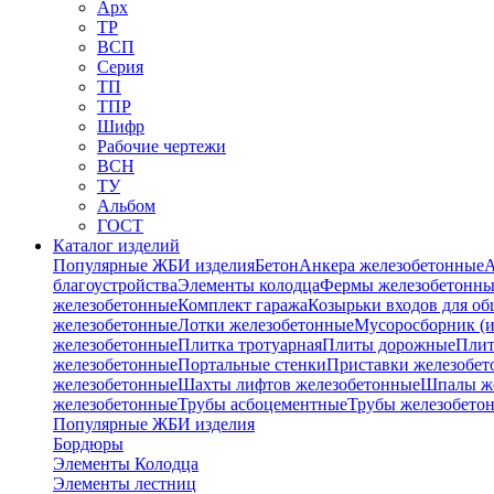
Арх
ТР
ВСП
Серия
ТП
ТПР
Шифр
Рабочие чертежи
ВСН
ТУ
Альбом
ГОСТ
Каталог изделий
Популярные ЖБИ изделия
Бетон
Анкера железобетонные
А
благоустройства
Элементы колодца
Фермы железобетонны
железобетонные
Комплект гаража
Козырьки входов для о
железобетонные
Лотки железобетонные
Мусоросборник (и
железобетонные
Плитка тротуарная
Плиты дорожные
Плит
железобетонные
Портальные стенки
Приставки железобет
железобетонные
Шахты лифтов железобетонные
Шпалы ж
железобетонные
Трубы асбоцементные
Трубы железобето
Популярные ЖБИ изделия
Бордюры
Элементы Колодца
Элементы лестниц