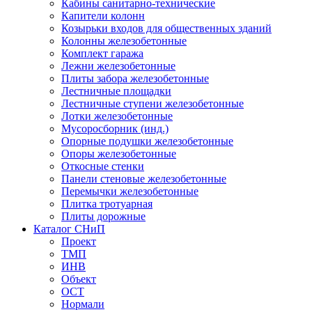
Кабины санитарно-технические
Капители колонн
Козырьки входов для общественных зданий
Колонны железобетонные
Комплект гаража
Лежни железобетонные
Плиты забора железобетонные
Лестничные площадки
Лестничные ступени железобетонные
Лотки железобетонные
Мусоросборник (инд.)
Опорные подушки железобетонные
Опоры железобетонные
Откосные стенки
Панели стеновые железобетонные
Перемычки железобетонные
Плитка тротуарная
Плиты дорожные
Каталог СНиП
Проект
ТМП
ИНВ
Объект
ОСТ
Нормали