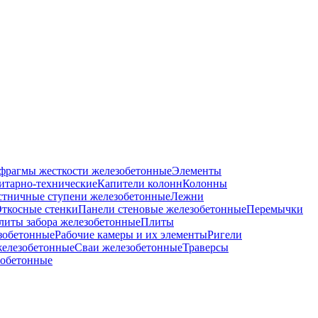
фрагмы жесткости железобетонные
Элементы
итарно-технические
Капители колонн
Колонны
стничные ступени железобетонные
Лежни
ткосные стенки
Панели стеновые железобетонные
Перемычки
литы забора железобетонные
Плиты
зобетонные
Рабочие камеры и их элементы
Ригели
железобетонные
Сваи железобетонные
Траверсы
зобетонные