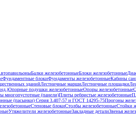
втопавильоны
Балки железобетонные
Блоки железобетонные
Диа
е
Фундаментные блоки
Фундаменты железобетонные
Кабины сан
бщественных зданий
Лестничные марши
Лестничные площадки
Ле
нд.)
Опорные подушки железобетонные
Опоры железобетонные
О
ы многопустотные (панели)
Плиты ребристые железобетонные
П
онные (пасынки) Серия 3.407-57 и ГОСТ 14295-75
Прогоны желе
елезобетонные
Стеновые блоки
Столбы железобетонные
Стойки 
нные
Утяжелители железобетонные
Закладные детали
Звенья желе