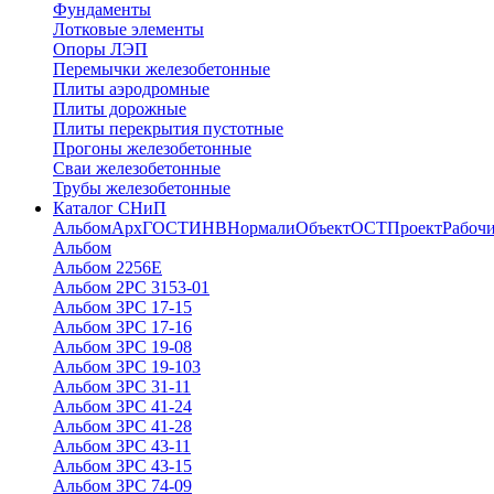
Фундаменты
Лотковые элементы
Опоры ЛЭП
Перемычки железобетонные
Плиты аэродромные
Плиты дорожные
Плиты перекрытия пустотные
Прогоны железобетонные
Сваи железобетонные
Трубы железобетонные
Каталог СНиП
Альбом
Арх
ГОСТ
ИНВ
Нормали
Объект
ОСТ
Проект
Рабочи
Альбом
Альбом 2256Е
Альбом 2РС 3153-01
Альбом 3РС 17-15
Альбом 3РС 17-16
Альбом 3РС 19-08
Альбом 3РС 19-103
Альбом 3РС 31-11
Альбом 3РС 41-24
Альбом 3РС 41-28
Альбом 3РС 43-11
Альбом 3РС 43-15
Альбом 3РС 74-09