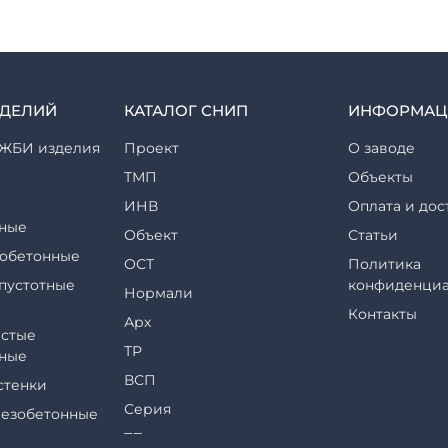
ЗДЕЛИЙ
КАТАЛОГ СНИП
ИНФОРМАЦ
ЖБИ изделия
Проект
О заводе
ТМП
Объекты
ИНВ
Оплата и дос
ные
Объект
Статьи
обетонные
ОСТ
Политика
пустотные
конфиденциа
Нормали
Контакты
Арх
стые
ТР
ные
ВСП
стенки
Серия
езобетонные
ТП
еры и их