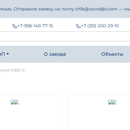
зью. Отправьте заявку на почту chlb@zavodjbi.com — мы
+7-958-149-77-15
+7 (351) 200-29-10
иП
О заводе
Объекты
ерия 3.820-6