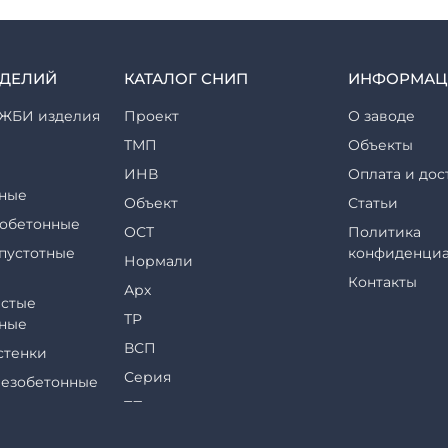
ЗДЕЛИЙ
КАТАЛОГ СНИП
ИНФОРМАЦ
ЖБИ изделия
Проект
О заводе
ТМП
Объекты
ИНВ
Оплата и дос
ные
Объект
Статьи
обетонные
ОСТ
Политика
пустотные
конфиденциа
Нормали
Контакты
Арх
стые
ТР
ные
ВСП
стенки
Серия
езобетонные
ТП
еры и их
ТПР