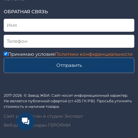
ВСН
Элементы колодца
ТУ
ОБРАТНАЯ СВЯЗЬ
Трубы асбоцементные
Альбом
Приставки железобетонные (пасынки) Серия 3.407-57 и
ГОСТ
ГОСТ 14295-75
Лестничные марши
Автопавильоны
Принимаю условия
Политики конфиденциальности
Анкера железобетонные
Отправить
Балки железобетонные
Блоки железобетонные
Диафрагмы жесткости железобетонные
Звенья железобетонные
2017-2026 © Завод ЖБИ. Сайт носит информационный характер.
Кабины санитарно-технические
Не является публичной офертой (ст.435 ГК РФ). Просьба уточнять
стоимость и наличие товара.
Капители колонн
Сайт разработан в студии Эксперт
Козырьки входов для общественных зданий
Веб-дизайн создан ГЕРОЯМИ
Колонны железобетонные
Комплект гаража