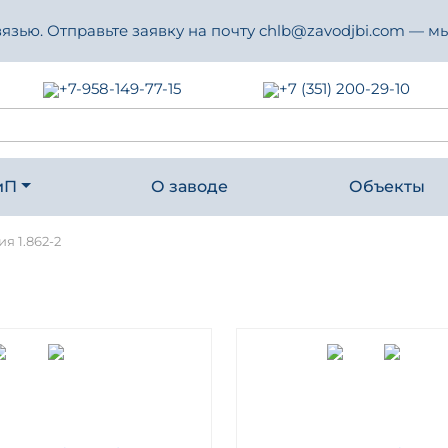
зью. Отправьте заявку на почту chlb@zavodjbi.com — мы
+7-958-149-77-15
+7 (351) 200-29-10
иП
О заводе
Объекты
я 1.862-2