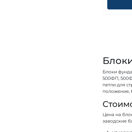
Блоки
Блоки фунда
500ФП, 500Ф
петли для с
положение, 
Стоимо
Цена на бло
заводские б