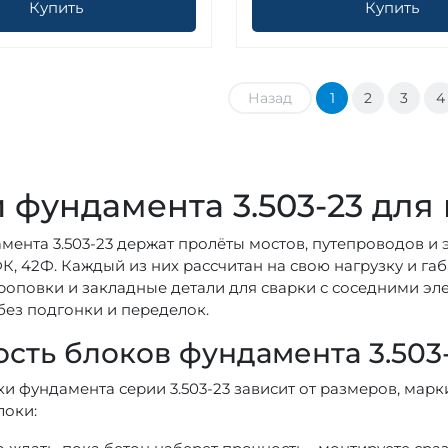
Купить
Купить
Назад
1
2
3
4
 фундамента 3.503-23 для
мента 3.503-23 держат пролёты мостов, путепроводов и э
К, 42Ф. Каждый из них рассчитан на свою нагрузку и га
троповки и закладные детали для сварки с соседними эл
без подгонки и переделок.
сть блоков фундамента 3.503-
ки фундамента серии 3.503-23 зависит от размеров, марк
локи: