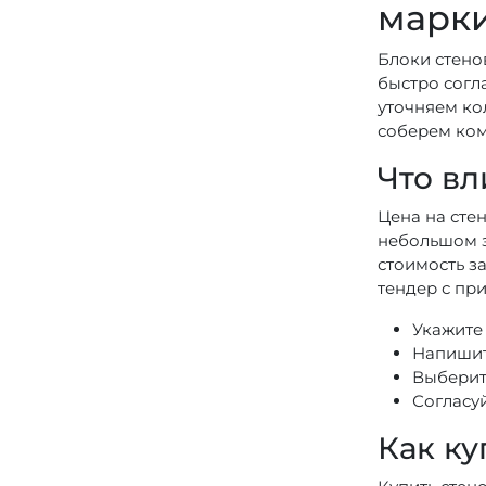
марк
Блоки стено
быстро согл
уточняем ко
соберем ком
Что вл
Цена на сте
небольшом з
стоимость з
тендер с пр
Укажите
Напишит
Выберите
Согласу
Как ку