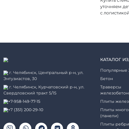
Купить стен
уточняем де
с логистико
КАТАЛОГ И
Популярные 
г. Челябинск, Центральный р-н, ул.
Энтузиастов, 30
Бетон
г. Челябинск, Курчатовский р-н, ул.
Траверсы
Свердловский тракт 5/15
железобетон
+7-958-149-77-15
Плиты желез
+7 (351) 200-29-10
Плиты много
(панели)
Плиты ребри