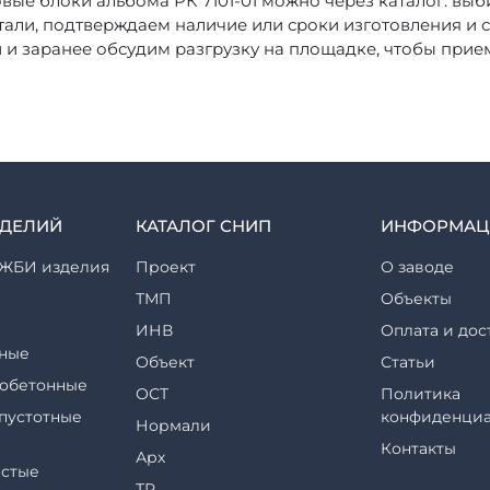
овые блоки альбома РК 7101-01 можно через каталог: выб
тали, подтверждаем наличие или сроки изготовления и 
й и заранее обсудим разгрузку на площадке, чтобы прие
ЗДЕЛИЙ
КАТАЛОГ СНИП
ИНФОРМАЦ
ЖБИ изделия
Проект
О заводе
ТМП
Объекты
ИНВ
Оплата и дос
ные
Объект
Статьи
обетонные
ОСТ
Политика
пустотные
конфиденциа
Нормали
Контакты
Арх
стые
ТР