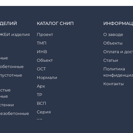
ЗДЕЛИЙ
КАТАЛОГ СНИП
ИНФОРМАЦ
ЖБИ изделия
Проект
О заводе
ТМП
Объекты
ИНВ
Оплата и дос
ные
Объект
Статьи
обетонные
ОСТ
Политика
пустотные
конфиденциа
Нормали
Контакты
Арх
стые
ТР
ные
ВСП
стенки
Серия
езобетонные
ТП
еры и их
ТПР