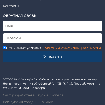
Рабочие чертежи
Элементы благоустройства
Контакты
ВСН
Элементы колодца
ТУ
ОБРАТНАЯ СВЯЗЬ
Трубы асбоцементные
Альбом
Приставки железобетонные (пасынки) Серия 3.407-57 и
ГОСТ
ГОСТ 14295-75
Лестничные марши
Автопавильоны
Принимаю условия
Политики конфиденциальности
Анкера железобетонные
Отправить
Балки железобетонные
Блоки железобетонные
Диафрагмы жесткости железобетонные
Звенья железобетонные
2017-2026 © Завод ЖБИ. Сайт носит информационный характер.
Кабины санитарно-технические
Не является публичной офертой (ст.435 ГК РФ). Просьба уточнять
стоимость и наличие товара.
Капители колонн
Сайт разработан в студии Эксперт
Козырьки входов для общественных зданий
Веб-дизайн создан ГЕРОЯМИ
Колонны железобетонные