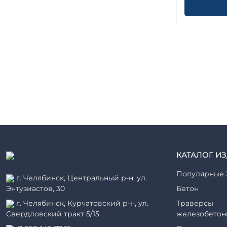
КАТАЛОГ И
Популярные 
г. Челябинск, Центральный р-н, ул.
Энтузиастов, 30
Бетон
г. Челябинск, Курчатовский р-н, ул.
Траверсы
Свердловский тракт 5/15
железобетон