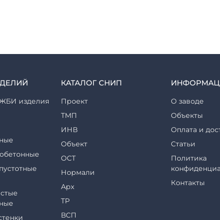
ЗДЕЛИЙ
КАТАЛОГ СНИП
ИНФОРМАЦ
ЖБИ изделия
Проект
О заводе
ТМП
Объекты
ИНВ
Оплата и дос
ные
Объект
Статьи
обетонные
ОСТ
Политика
пустотные
конфиденциа
Нормали
Контакты
Арх
стые
ТР
ные
ВСП
стенки