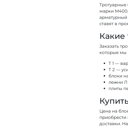
Тротуарные 
марки М400.
арматурный 
ставят в пр
Какие 
Заказать тр
которые мы
Т 1 — ва
Т 2 — у
блоки на
лежни Л 
плиты п
Купить
Цена на бло
приобрести 
доставки. Н