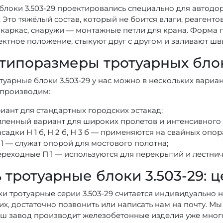
блоки 3.503-29 проектировались специально для автодор
 Это тяжёлый состав, который не боится влаги, реагенто
каркас, снаружи — монтажные петли для крана. Форма п
оектное положение, стыкуют друг с другом и заливают шв
типоразмеры тротуарных блок
отуарные блоки 3.503-29 у нас можно в нескольких вариа
 производим:
риант для стандартных городских эстакад;
силенный вариант для широких пролетов и интенсивного
садки Н 1 б, Н 2 б, Н 3 б — применяются на свайных опор
1 — служат опорой для мостового полотна;
ереходные П 1 — используются для перекрытий и лестнич
 тротуарные блоки 3.503-29: 
ки тротуарные серии 3.503-29 считается индивидуально 
их, достаточно позвонить или написать нам на почту. 
аш завод производит железобетонные изделия уже много