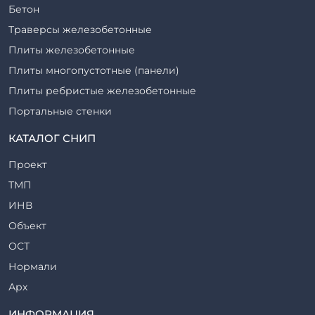
Бетон
Траверсы железобетонные
Плиты железобетонные
Плиты многопустотные (панели)
Плиты ребристые железобетонные
Портальные стенки
Прогоны железобетонные
КАТАЛОГ СНИП
Рабочие камеры и их элементы
Проект
Ригели железобетонные
ТМП
Сваи железобетонные
ИНВ
Стеновые блоки
Объект
Стойки железобетонные
ОСТ
Столбы железобетонные
Нормали
Закладные детали
Арх
Трубы железобетонные
ТР
ИНФОРМАЦИЯ