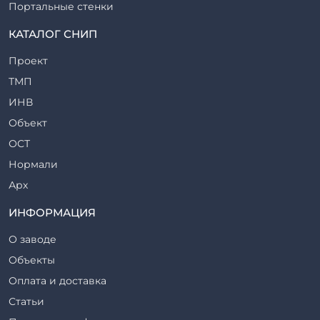
Портальные стенки
Прогоны железобетонные
КАТАЛОГ СНИП
Рабочие камеры и их элементы
Проект
Ригели железобетонные
ТМП
Сваи железобетонные
ИНВ
Стеновые блоки
Объект
Стойки железобетонные
ОСТ
Столбы железобетонные
Нормали
Закладные детали
Арх
Трубы железобетонные
ТР
ИНФОРМАЦИЯ
Утяжелители железобетонные
ВСП
Фермы железобетонные
О заводе
Серия
Фундаментные блоки
Объекты
ТП
Фундаменты железобетонные
Оплата и доставка
ТПР
Шахты лифтов железобетонные
Статьи
Шифр
Шпалы железобетонные