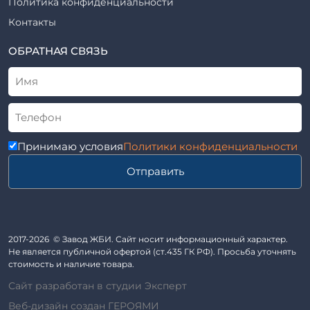
Политика конфиденциальности
Рабочие чертежи
Элементы благоустройства
Контакты
ВСН
Элементы колодца
ТУ
ОБРАТНАЯ СВЯЗЬ
Трубы асбоцементные
Альбом
Приставки железобетонные (пасынки) Серия 3.407-57 и
ГОСТ
ГОСТ 14295-75
Лестничные марши
Автопавильоны
Принимаю условия
Политики конфиденциальности
Анкера железобетонные
Отправить
Балки железобетонные
Блоки железобетонные
Диафрагмы жесткости железобетонные
Звенья железобетонные
2017-2026 © Завод ЖБИ. Сайт носит информационный характер.
Кабины санитарно-технические
Не является публичной офертой (ст.435 ГК РФ). Просьба уточнять
стоимость и наличие товара.
Капители колонн
Сайт разработан в студии Эксперт
Козырьки входов для общественных зданий
Веб-дизайн создан ГЕРОЯМИ