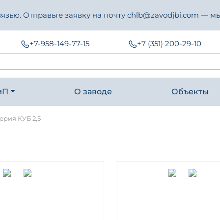
зью. Отправьте заявку на почту chlb@zavodjbi.com — мы
+7-958-149-77-15
+7 (351) 200-29-10
иП
О заводе
Объекты
ерия КУБ 2,5