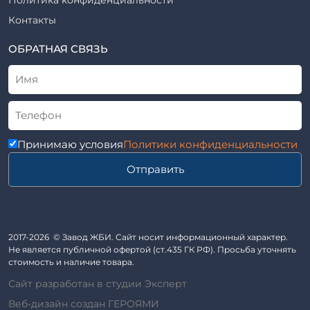
Рабочие чертежи
Элементы благоустройства
Контакты
ВСН
Элементы колодца
ТУ
ОБРАТНАЯ СВЯЗЬ
Трубы асбоцементные
Альбом
Приставки железобетонные (пасынки) Серия 3.407-57 и
ГОСТ
ГОСТ 14295-75
Лестничные марши
Автопавильоны
Принимаю условия
Политики конфиденциальности
Анкера железобетонные
Отправить
Балки железобетонные
Блоки железобетонные
Диафрагмы жесткости железобетонные
Звенья железобетонные
2017-2026 © Завод ЖБИ. Сайт носит информационный характер.
Кабины санитарно-технические
Не является публичной офертой (ст.435 ГК РФ). Просьба уточнять
стоимость и наличие товара.
Капители колонн
Сайт разработан в студии Эксперт
Козырьки входов для общественных зданий
Веб-дизайн создан ГЕРОЯМИ