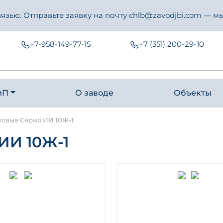
зью. Отправьте заявку на почту chlb@zavodjbi.com — мы
+7-958-149-77-15
+7 (351) 200-29-10
иП
О заводе
Объекты
ровые Серия ИИ 10Ж-1
И 10Ж-1