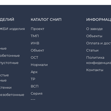
ЗДЕЛИЙ
КАТАЛОГ СНИП
ИНФОРМАЦ
ЖБИ изделия
Проект
О заводе
ТМП
Объекты
ИНВ
Оплата и дос
ные
Объект
Статьи
обетонные
ОСТ
Политика
пустотные
конфиденциа
Нормали
Контакты
Арх
стые
ТР
ные
ВСП
стенки
Серия
езобетонные
ТП
еры и их
ТПР