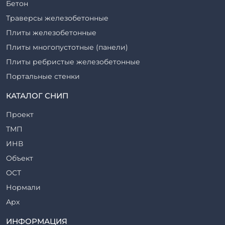
Бетон
Траверсы железобетонные
Плиты железобетонные
Плиты многопустотные (панели)
Плиты ребристые железобетонные
Портальные стенки
Прогоны железобетонные
КАТАЛОГ СНИП
Рабочие камеры и их элементы
Проект
Ригели железобетонные
ТМП
Сваи железобетонные
ИНВ
Стеновые блоки
Объект
Стойки железобетонные
ОСТ
Столбы железобетонные
Нормали
Закладные детали
Арх
Трубы железобетонные
ТР
ИНФОРМАЦИЯ
Утяжелители железобетонные