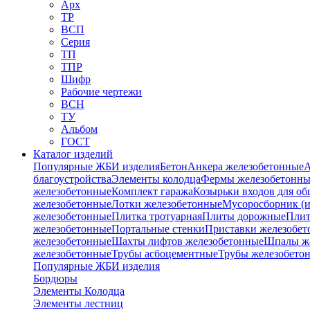
Арх
ТР
ВСП
Серия
ТП
ТПР
Шифр
Рабочие чертежи
ВСН
ТУ
Альбом
ГОСТ
Каталог изделий
Популярные ЖБИ изделия
Бетон
Анкера железобетонные
А
благоустройства
Элементы колодца
Фермы железобетонны
железобетонные
Комплект гаража
Козырьки входов для о
железобетонные
Лотки железобетонные
Мусоросборник (и
железобетонные
Плитка тротуарная
Плиты дорожные
Плит
железобетонные
Портальные стенки
Приставки железобет
железобетонные
Шахты лифтов железобетонные
Шпалы ж
железобетонные
Трубы асбоцементные
Трубы железобето
Популярные ЖБИ изделия
Бордюры
Элементы Колодца
Элементы лестниц