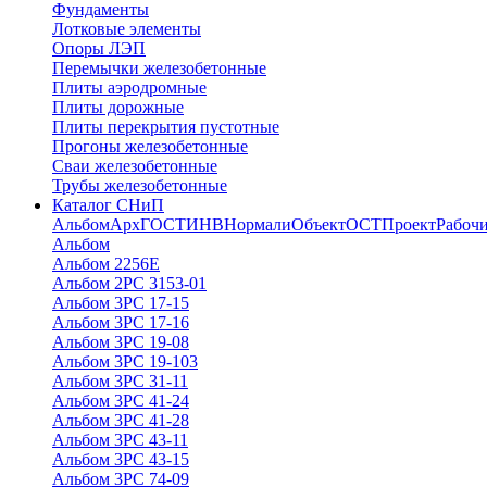
Фундаменты
Лотковые элементы
Опоры ЛЭП
Перемычки железобетонные
Плиты аэродромные
Плиты дорожные
Плиты перекрытия пустотные
Прогоны железобетонные
Сваи железобетонные
Трубы железобетонные
Каталог СНиП
Альбом
Арх
ГОСТ
ИНВ
Нормали
Объект
ОСТ
Проект
Рабочи
Альбом
Альбом 2256Е
Альбом 2РС 3153-01
Альбом 3РС 17-15
Альбом 3РС 17-16
Альбом 3РС 19-08
Альбом 3РС 19-103
Альбом 3РС 31-11
Альбом 3РС 41-24
Альбом 3РС 41-28
Альбом 3РС 43-11
Альбом 3РС 43-15
Альбом 3РС 74-09