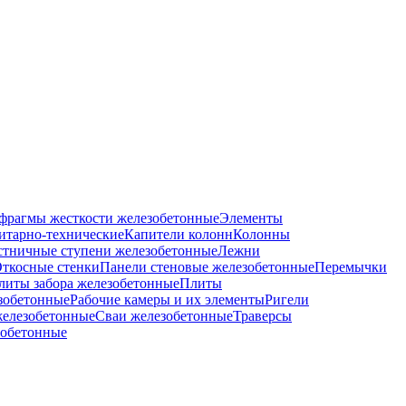
фрагмы жесткости железобетонные
Элементы
итарно-технические
Капители колонн
Колонны
стничные ступени железобетонные
Лежни
ткосные стенки
Панели стеновые железобетонные
Перемычки
литы забора железобетонные
Плиты
зобетонные
Рабочие камеры и их элементы
Ригели
железобетонные
Сваи железобетонные
Траверсы
зобетонные