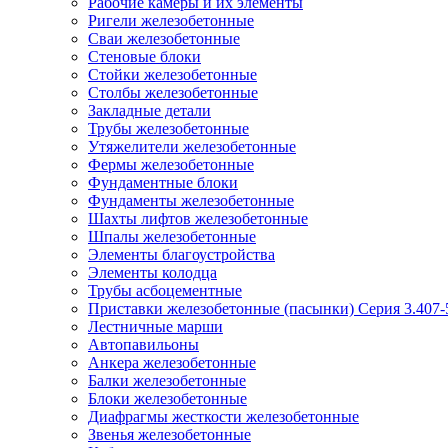
Рабочие камеры и их элементы
Ригели железобетонные
Сваи железобетонные
Стеновые блоки
Стойки железобетонные
Столбы железобетонные
Закладные детали
Трубы железобетонные
Утяжелители железобетонные
Фермы железобетонные
Фундаментные блоки
Фундаменты железобетонные
Шахты лифтов железобетонные
Шпалы железобетонные
Элементы благоустройства
Элементы колодца
Трубы асбоцементные
Приставки железобетонные (пасынки) Серия 3.407-
Лестничные марши
Автопавильоны
Анкера железобетонные
Балки железобетонные
Блоки железобетонные
Диафрагмы жесткости железобетонные
Звенья железобетонные