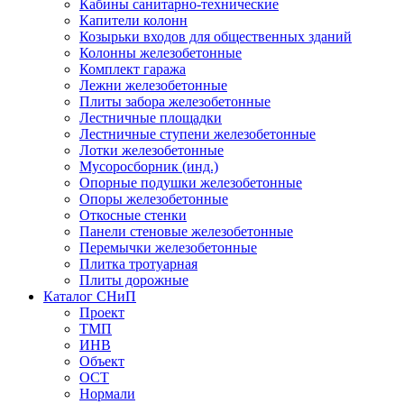
Кабины санитарно-технические
Капители колонн
Козырьки входов для общественных зданий
Колонны железобетонные
Комплект гаража
Лежни железобетонные
Плиты забора железобетонные
Лестничные площадки
Лестничные ступени железобетонные
Лотки железобетонные
Мусоросборник (инд.)
Опорные подушки железобетонные
Опоры железобетонные
Откосные стенки
Панели стеновые железобетонные
Перемычки железобетонные
Плитка тротуарная
Плиты дорожные
Каталог СНиП
Проект
ТМП
ИНВ
Объект
ОСТ
Нормали