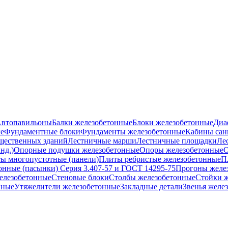
втопавильоны
Балки железобетонные
Блоки железобетонные
Диа
е
Фундаментные блоки
Фундаменты железобетонные
Кабины сан
бщественных зданий
Лестничные марши
Лестничные площадки
Ле
нд.)
Опорные подушки железобетонные
Опоры железобетонные
О
ы многопустотные (панели)
Плиты ребристые железобетонные
П
онные (пасынки) Серия 3.407-57 и ГОСТ 14295-75
Прогоны желе
елезобетонные
Стеновые блоки
Столбы железобетонные
Стойки 
нные
Утяжелители железобетонные
Закладные детали
Звенья желе