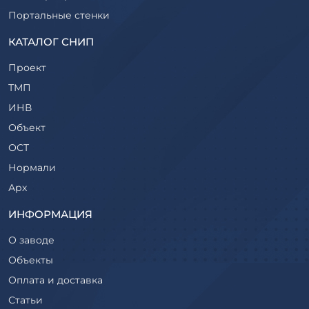
Портальные стенки
Прогоны железобетонные
КАТАЛОГ СНИП
Рабочие камеры и их элементы
Проект
Ригели железобетонные
ТМП
Сваи железобетонные
ИНВ
Стеновые блоки
Объект
Стойки железобетонные
ОСТ
Столбы железобетонные
Нормали
Закладные детали
Арх
Трубы железобетонные
ТР
ИНФОРМАЦИЯ
Утяжелители железобетонные
ВСП
Фермы железобетонные
О заводе
Серия
Фундаментные блоки
Объекты
ТП
Фундаменты железобетонные
Оплата и доставка
ТПР
Шахты лифтов железобетонные
Статьи
Шифр