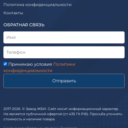
Шпалы железобетонные
Политика конфиденциальности
Рабочие чертежи
Элементы благоустройства
Контакты
ВСН
Элементы колодца
ТУ
ОБРАТНАЯ СВЯЗЬ
Трубы асбоцементные
Альбом
Приставки железобетонные (пасынки) Серия 3.407-57 и
ГОСТ
ГОСТ 14295-75
Лестничные марши
Автопавильоны
Принимаю условия
Политики
Анкера железобетонные
конфиденциальности
Балки железобетонные
Отправить
Блоки железобетонные
Диафрагмы жесткости железобетонные
Звенья железобетонные
Кабины санитарно-технические
2017-2026 © Завод ЖБИ. Сайт носит информационный характер.
Не является публичной офертой (ст.435 ГК РФ). Просьба уточнять
Капители колонн
стоимость и наличие товара.
Козырьки входов для общественных зданий
Сайт разработан в студии Эксперт