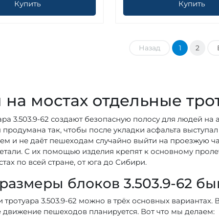
Купить
Купить
Назад
1
2
 на мостах отдельные трот
ара 3.503.9-62 создают безопасную полосу для людей на 
 продумана так, чтобы после укладки асфальта выступа
ем и не даёт пешеходам случайно выйти на проезжую ча
етали. С их помощью изделия крепят к основному проле
стах по всей стране, от юга до Сибири.
размеры блоков 3.503.9-62 бы
 тротуара 3.503.9-62 можно в трёх основных вариантах.
 движение пешеходов планируется. Вот что мы делаем: