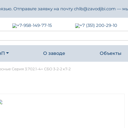
зью. Отправьте заявку на почту chlb@zavodjbi.com — мы
+7-958-149-77-15
+7 (351) 200-29-10
иП
О заводе
Объекты
-
сные Серия 3.702.1-4
СБО 3-2-2 к7-2