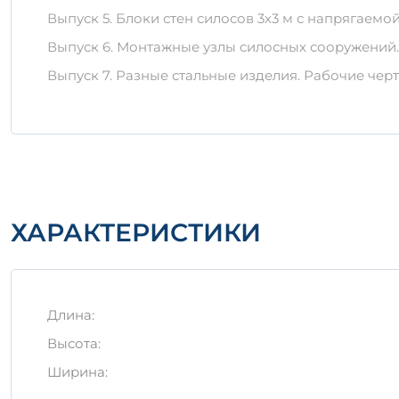
При хранении СБО 3-2-2 к7-2 необходимо избега
Выпуск 5. Блоки стен силосов 3х3 м с напрягаем
специализированные подъемные механизмы для т
Выпуск 6. Монтажные узлы силосных сооружений
Производство и применение СБО 3-2-2 к7-2 соот
Выпуск 7. Разные стальные изделия. Рабочие чер
различного масштаба.
ХАРАКТЕРИСТИКИ
Длина:
Высота:
Ширина: