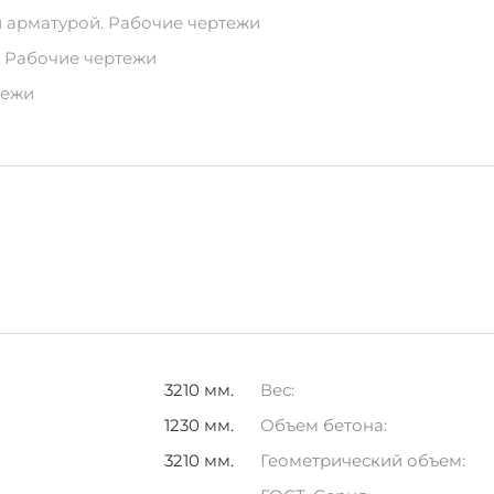
ть контакта с источниками влаги и прямыми солнечными
ой арматурой. Рабочие чертежи
ранспортировки, чтобы избежать повреждений структу
. Рабочие чертежи
ветствует современным нормам и стандартам, что делае
тежи
3210 мм.
Вес:
1230 мм.
Объем бетона:
3210 мм.
Геометрический объем: