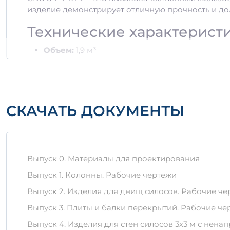
изделие демонстрирует отличную прочность и до
Технические характерист
Объем:
1,9 м³
Масса:
12,674 т
Марка бетона:
М300
Армирование:
стальная арматура классов А3
Преимущества использов
СКАЧАТЬ ДОКУМЕНТЫ
Высокая прочность на сжатие и долговечност
Устойчивость к агрессивным средам.
Экономия на транспортировке благодаря оп
Выпуск 0. Материалы для проектирования
Материалы и производст
Выпуск 1. Колонны. Рабочие чертежи
Важно:
для изготовления СБО 3-2-2 к7-2 использ
Выпуск 2. Изделия для днищ силосов. Рабочие ч
обеспечивает надежность и долговечность продук
Выпуск 3. Плиты и балки перекрытий. Рабочие че
Правила хранения и тран
Выпуск 4. Изделия для стен силосов 3х3 м с нен