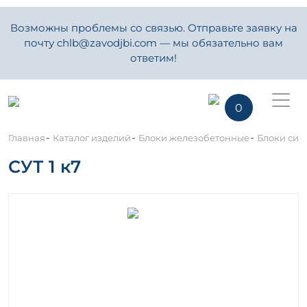
Возможны проблемы со связью. Отправьте заявку на
почту chlb@zavodjbi.com — мы обязательно вам
ответим!
0
-
-
-
Главная
Каталог изделий
Блоки железобетонные
Блоки сило
СУТ 1 к7