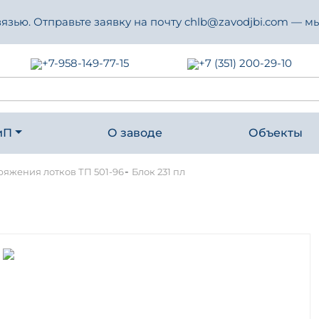
зью. Отправьте заявку на почту chlb@zavodjbi.com — мы
+7-958-149-77-15
+7 (351) 200-29-10
иП
О заводе
Объекты
-
ряжения лотков ТП 501-96
Блок 231 пл