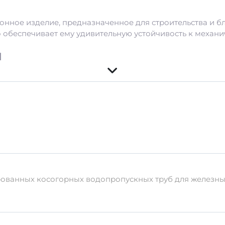
онное изделие, предназначенное для строительства и бл
о обеспечивает ему удивительную устойчивость к механ
и
ания
ам температуры.
ированных косогорных водопропускных труб для железн
 транспортировке
ке, чтобы избежать повреждений. Рекомендуется исполь