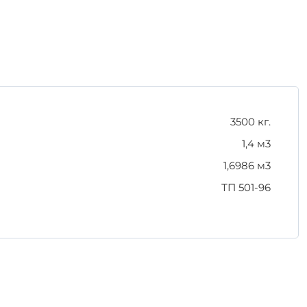
ших проектов. Выбор этого изделия — это
3500 кг.
1,4 м3
1,6986 м3
ТП 501-96