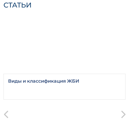
транспортировки
СТАТЬИ
Важно соблюдать правила хранения и
транспортировки изделий БНО 20, чтобы
гарантировать их целостность:
Хранить на ровной и устойчивой
поверхности.
Защищать от механических
повреждений.
Предусмотреть защиту от воздействия
атмосферных осадков.
Выбирая БНО 20, вы инвестируете в
Виды и классификация ЖБИ
качественный и надежный строительный
материал, который обеспечит надежность
и безопасность вашего проекта.