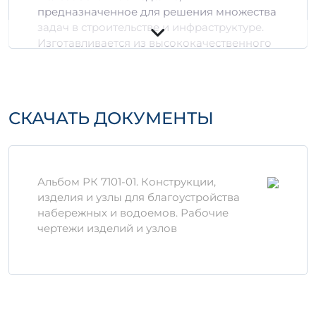
предназначенное для решения множества
задач в строительстве и инфраструктуре.
Изготавливается из высококачественного
бетона с добавлением современных
модификаторов, что обеспечивает ему
долговечность и устойчивость к внешним
воздействиям.
СКАЧАТЬ ДОКУМЕНТЫ
Технические
характеристики
3
3
Объем:
1,33 м
— 1,2737 м
Альбом РК 7101-01. Конструкции,
Марка бетона:
обеспечивающая
изделия и узлы для благоустройства
высокую прочность на сжатие
набережных и водоемов. Рабочие
Устойчивость к химическим
чертежи изделий и узлов
воздействиям:
стойкость к
агрессивным средам
Преимущества БНО 20
Долговечность — срок службы изделия