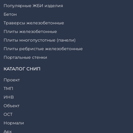
Популярные ЖБИ изделия
Бетон
Траверсы железобетонные
Плиты железобетонные
Плиты многопустотные (панели)
Плиты ребристые железобетонные
Портальные стенки
Прогоны железобетонные
КАТАЛОГ СНИП
Рабочие камеры и их элементы
Проект
Ригели железобетонные
ТМП
Сваи железобетонные
ИНВ
Стеновые блоки
Объект
Стойки железобетонные
ОСТ
Столбы железобетонные
Нормали
Закладные детали
Арх