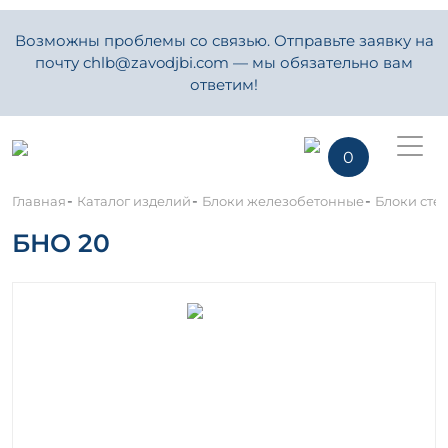
Возможны проблемы со связью. Отправьте заявку на
почту chlb@zavodjbi.com — мы обязательно вам
ответим!
0
-
-
-
Главная
Каталог изделий
Блоки железобетонные
Блоки сте
БНО 20