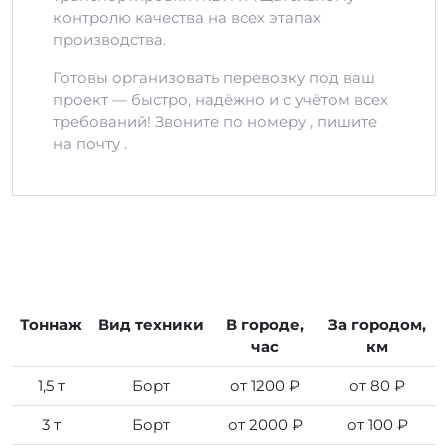
контролю качества на всех этапах
производства.
Готовы организовать перевозку под ваш
проект — быстро, надёжно и с учётом всех
требований! Звоните по номеру , пишите
на почту .
Тоннаж
Вид техники
В городе,
За городом,
час
км
1,5 т
Борт
от 1200 ₽
от 80 ₽
3 т
Борт
от 2000 ₽
от 100 ₽