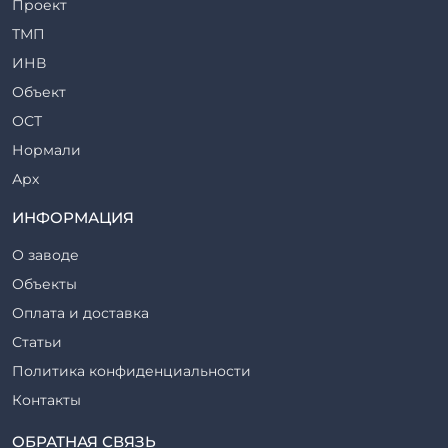
Проект
Ригели железобетонные
ТМП
Сваи железобетонные
ИНВ
Стеновые блоки
Объект
Стойки железобетонные
ОСТ
Столбы железобетонные
Нормали
Закладные детали
Арх
Трубы железобетонные
ТР
ИНФОРМАЦИЯ
Утяжелители железобетонные
ВСП
Фермы железобетонные
О заводе
Серия
Фундаментные блоки
Объекты
ТП
Фундаменты железобетонные
Оплата и доставка
ТПР
Шахты лифтов железобетонные
Статьи
Шифр
Шпалы железобетонные
Политика конфиденциальности
Рабочие чертежи
Элементы благоустройства
Контакты
ВСН
Элементы колодца
ТУ
ОБРАТНАЯ СВЯЗЬ