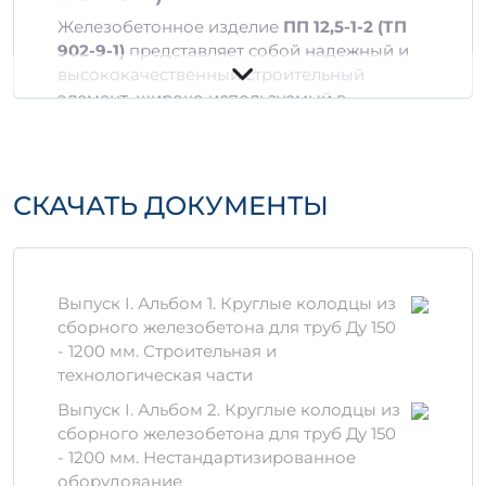
Железобетонное изделие
ПП 12,5-1-2 (ТП
902-9-1)
представляет собой надежный и
высококачественный строительный
элемент, широко используемый в
различных областях строительства.
Изготавливается по всем современным
стандартам с использованием
специальных влагозащитных добавок.
СКАЧАТЬ ДОКУМЕНТЫ
Технические
характеристики
Выпуск I. Альбом 1. Круглые колодцы из
Объем: 0,13 м3, 0,2982 м3
сборного железобетона для труб Ду 150
Марка бетона: не менее В25
- 1200 мм. Строительная и
Форма: стандартные размеры,
технологическая части
обеспечивающие совместимость с
другими элементами
Выпуск I. Альбом 2. Круглые колодцы из
сборного железобетона для труб Ду 150
Преимущества
- 1200 мм. Нестандартизированное
использования
оборудование