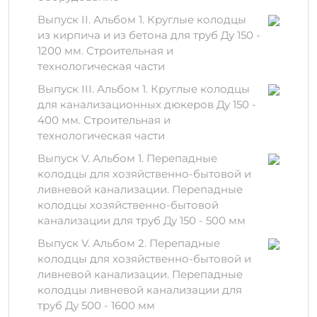
Долговечность и надежность: срок
Выпуск II. Альбом 1. Круглые колодцы
службы более 50 лет при правильной
из кирпича и из бетона для труб Ду 150 -
эксплуатации.
1200 мм. Строительная и
Устойчивость к механическим и
технологическая части
климатическим воздействиям.
Выпуск III. Альбом 1. Круглые колодцы
Экономия средств на монтаже
для канализационных дюкеров Ду 150 -
благодаря простоте в обращении.
400 мм. Строительная и
Материалы и процесс
технологическая части
производства
Выпуск V. Альбом 1. Перепадные
колодцы для хозяйственно-бытовой и
Изделие ПП 12,5-1-2 (ТП 902-9-1)
ливневой канализации. Перепадные
производится из высококачественного
колодцы хозяйственно-бытовой
бетона с использованием армирующих
канализации для труб Ду 150 - 500 мм
элементов. Для достижения максимальной
Выпуск V. Альбом 2. Перепадные
прочности используются
стальные
колодцы для хозяйственно-бытовой и
арматуры
, которые обеспечивают
ливневой канализации. Перепадные
необходимую жесткость и устойчивость к
колодцы ливневой канализации для
деформации.
труб Ду 500 - 1600 мм