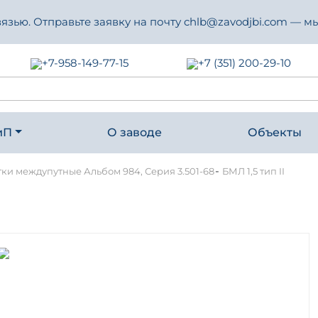
зью. Отправьте заявку на почту chlb@zavodjbi.com — мы
+7-958-149-77-15
+7 (351) 200-29-10
иП
О заводе
Объекты
-
тки междупутные Альбом 984, Серия 3.501-68
БМЛ 1,5 тип II