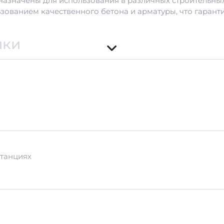
дназначены для использования в различных строительны
ьзованием качественного бетона и арматуры, что гарант
ики
ументации
ания
станциях
ым воздействиям.
ачественных материалов, таких как портландцемент, кот