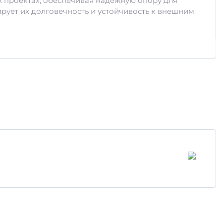
х проектах, обеспечивая надежную опору для
ирует их долговечность и устойчивость к внешним
орый отличается низким уровнем усадки и